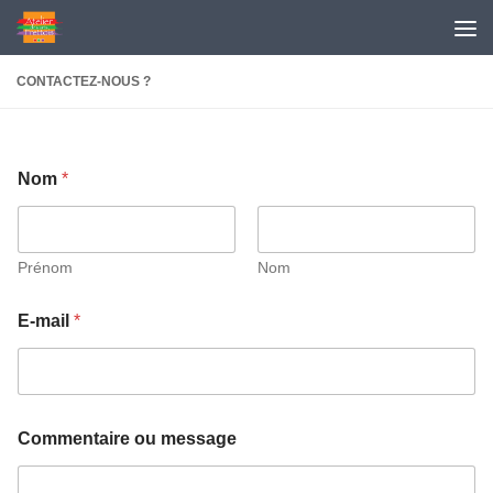
Skip to content
CONTACTEZ-NOUS ?
Nom
*
Prénom
Nom
m
E-mail
*
e
s
s
a
g
e
Commentaire ou message
*
N
o