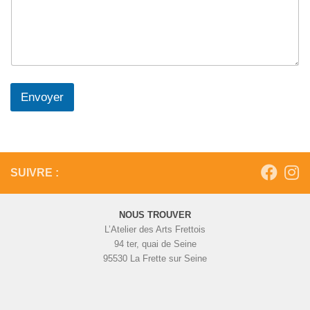
m
Envoyer
SUIVRE :
NOUS TROUVER
L’Atelier des Arts Frettois
94 ter, quai de Seine
95530 La Frette sur Seine